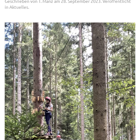
Geschrieben von
T. Manz
am
28. September 2023
. Veröffentlicht
in
Aktuelles
.