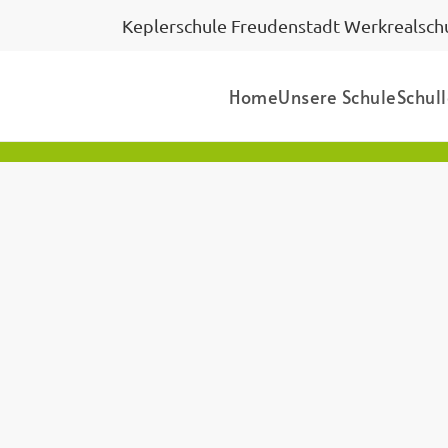
Keplerschule Freudenstadt Werkrealschu
Home
Unsere Schule
Schul