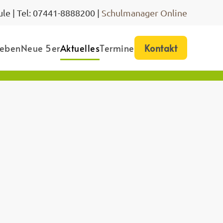
le | Tel: 07441-8888200 |
Schulmanager Online
leben
Neue 5er
Aktuelles
Termine
Kontakt