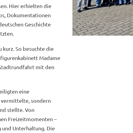
n. Hier erhielten die
otos, Dokumentationen
 deutschen Geschichte
tzten.
 kurz. So besuchte die
hsfigurenkabinett Madame
Stadtrundfahrt mit den
eiligten eine
 vermittelte, sondern
d stellte. Von
ichen Freizeitmomenten –
g und Unterhaltung. Die