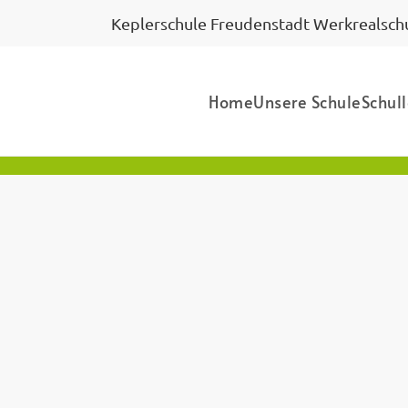
Keplerschule Freudenstadt Werkrealschu
Home
Unsere Schule
Schul