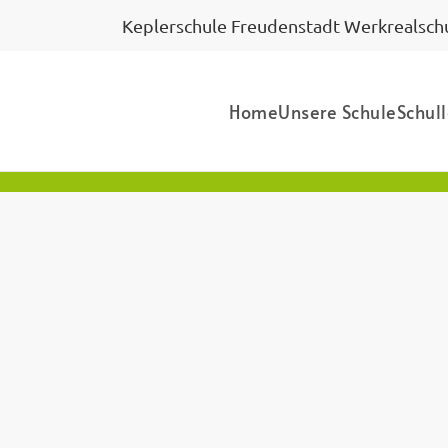
Keplerschule Freudenstadt Werkrealschu
Home
Unsere Schule
Schul