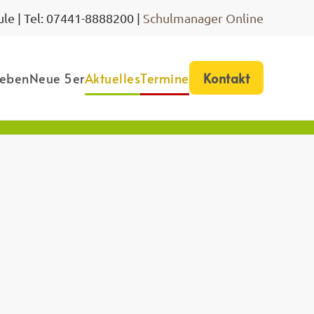
le | Tel: 07441-8888200 |
Schulmanager Online
leben
Neue 5er
Aktuelles
Termine
Kontakt