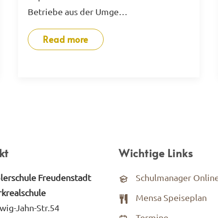
Betriebe aus der Umge…
Read more
kt
Wichtige Links
lerschule Freudenstadt
Schulmanager Onlin
krealschule
Mensa Speiseplan
wig-Jahn-Str.54
Termine